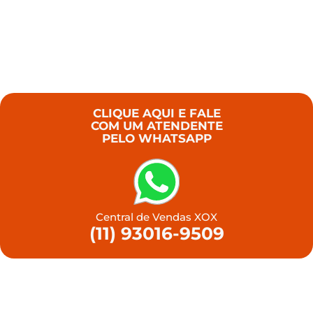
CLIQUE AQUI E FALE
COM UM ATENDENTE
PELO WHATSAPP
Central de Vendas XOX
(11) 93016-9509